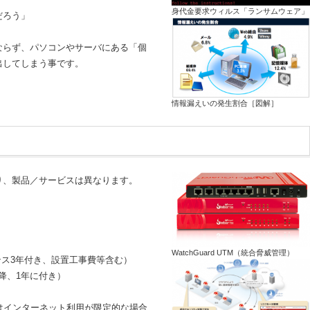
身代金要求ウィルス「ランサムウェア」
だろう」
ならず、パソコンやサーバにある「個
出してしまう事です。
情報漏えいの発生割合［図解］
り、製品／サービスは異なります。
WatchGuard UTM（統合脅威管理）
センス3年付き、設置工事費等含む）
以降、1年に付き）
はインターネット利用が限定的な場合