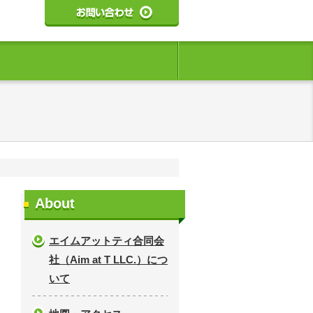
About
エイムアットティ合同会
社（Aim at T LLC.）につ
いて