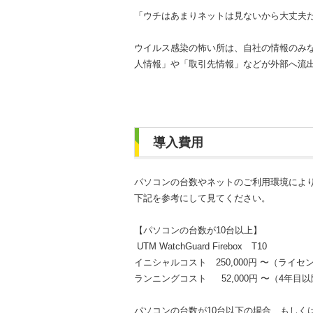
「ウチはあまりネットは見ないから大丈夫
ウイルス感染の怖い所は、自社の情報のみ
人情報」や「取引先情報」などが外部へ流
導入費用
パソコンの台数やネットのご利用環境によ
下記を参考にして見てください。
【パソコンの台数が10台以上】
UTM WatchGuard Firebox T10
イニシャルコスト 250,000円 〜（ライ
ランニングコスト 52,000円 〜（4年目
パソコンの台数が10台以下の場合、もしく